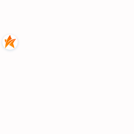
Głębokość siedziby do poduszek
: 50
cm
Głębokość siedziby bez poduszek
: 74
cm
Szerokość podłokietnika
: 10 cm
Wysokość nóżek
: 13 cm