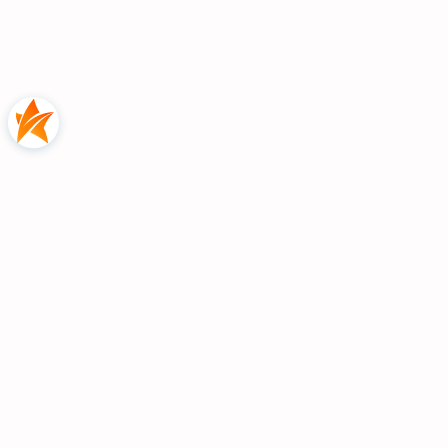
-Czarne
metalowe
uchwyty
-Najwyższy możliwy stosunek ceny do jakości!
-Meble do samodzielnego montażu. W zestawie
wszystkie okucia oraz
czytelna
instrukcja
montażu.
Detale mają
znaczenie!