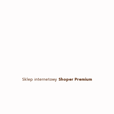
Moje konto
Twoje zamówienia
Ustawienia konta
Ulubione
Sklep internetowy
Shoper Premium