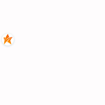
bardzo dobra i dokładna instrukcja
montażu
PRODUKT POLSKI
- wykonana z
dbałością przez profesjonalistów
KOLOR: Dąb Craft Złoty + Czarny + Stal
Premium