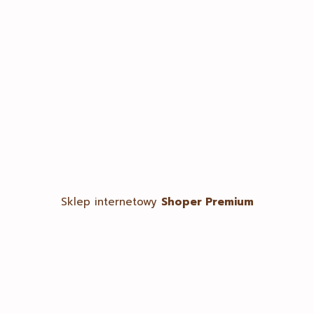
Twoje zamówienia
Ustawienia konta
Ulubione
Sklep internetowy
Shoper Premium