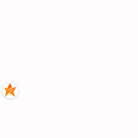
Szerokość całkowita: 166 cm
Długość całkowita: 210 cm
Wysokość zagłówka: 126 cm
Wysokość do siedziby: 48 cm
Powierzchnia Hiszpanii: 160x200 cm
PRAWDZIWE
ZDJĘCIE