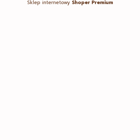
Sklep internetowy
Shoper Premium