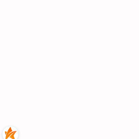
garderoby na
ubrania Lilo
180
Wysokość: 240 cm
Szerokość: 180 cm
Głębokość: 60 cm
Szerokość wnęki: 100 cm
Wysokość wnęki: 135 cm