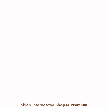
prywatności
Ustawienia plików
cookies
Moje konto
Twoje zamówienia
Ustawienia konta
Ulubione
Sklep internetowy
Shoper Premium