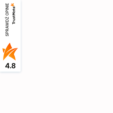
SPRAWDŹ OPINIE
Sofy do 200 cm
Kanapy
Meble Mo
4.8
D.M. SALON MEBLOWY I PRODUKCJA ME
Szafa garderoba do przedpokoju wieszaki