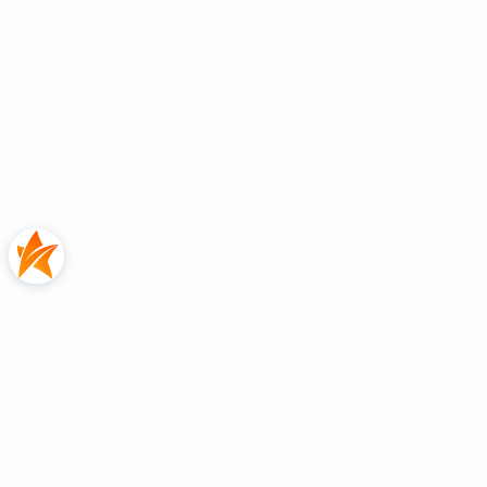
Czas realizacji: do 4 tygodni
Gwarancja: 24 miesiące
Detale mają
znaczenie!
Kupując meble do salonu, sypialni lub
przedpokoju chcesz, by prezentowały się
idealnie w każdym, nawet najdrobniejszym calu.
Meble z kolekcji Freedom prezentują się świetnie
w każdym detalu. Zdobienia wykonane z
naturalnego drewna zostały wykonane z
niezwykłą starannością. Meble przechodzą