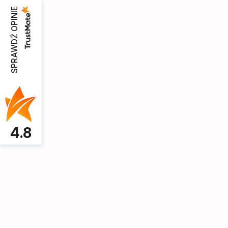
SPRAWDŹ OPINIE
Sofy do 200 cm
Kanapy
Meble Mo
4.8
D.M. SALON MEBLOWY I PRODUKCJA ME
SZAFKA KOMODA STOLIK RTV POD TV H