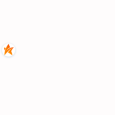
tapicerowana
do salonu
Honey
Siedzisko wykonane na sprężynie falistej
Pianka tapicerska T30 pierwszego
gatunku
Cztery srebrne, błyszczące nóżki
wykonane z tworzywa sztucznego
Stelaż wykonany na ramie drewnianej